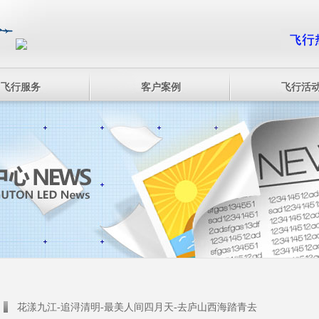
飞行服务
客户案例
飞行活
花漾九江-追浔清明-最美人间四月天-去庐山西海踏青去