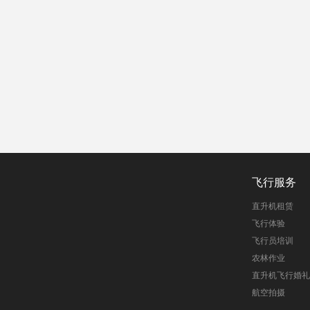
飞行服务
直升机租赁
飞行体验
飞行员培训
农林作业
直升机飞行婚礼
航空拍摄