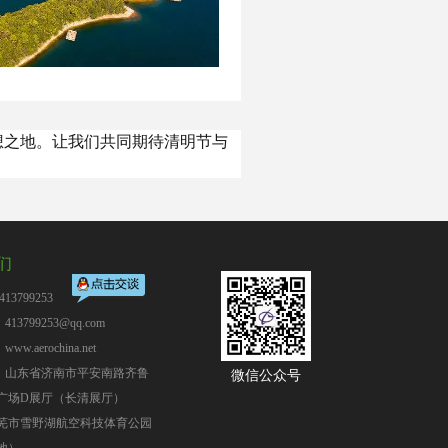
想之地。让我们共同期待清明节与
们
13799253
13799253@qq.com
：
www.aerochina.net
：山东省济南市平安南路齐鲁
微信公众号
广场D展厅（长清展厅）
芜市雪野湖航空科技体育公园