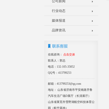
公司新闻
行业动态
媒体报道
品牌资讯
在线咨询：
点击交谈
联系人：郭总
电话：132-105-35852
QQ号：413799253
邮箱：413799253@qq.com
地址： 山东省济南市平安南路齐鲁
汽车生活广场D展厅（长清展厅）
山东省莱芜市雪野湖航空科技体育公
园（航空基地）