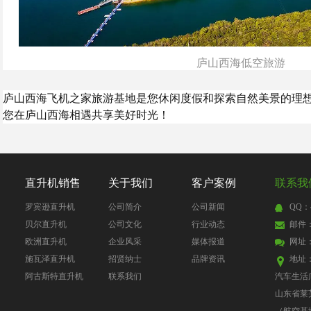
庐山西海低空旅游
庐山西海飞机之家旅游基地是您休闲度假和探索自然美景的理
您在庐山西海相遇共享美好时光！
直升机销售
关于我们
客户案例
联系我
罗宾逊直升机
公司简介
公司新闻
QQ：4
贝尔直升机
公司文化
行业动态
邮件：4
欧洲直升机
企业风采
媒体报道
网址
施瓦泽直升机
招贤纳士
品牌资讯
地址
阿古斯特直升机
联系我们
汽车生活
山东省莱